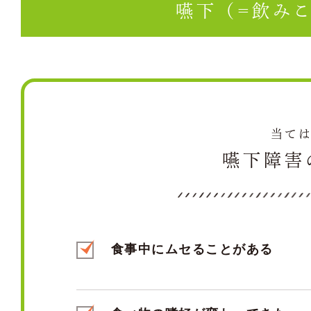
嚥下（=飲み
当て
嚥下障害
食事中にムセることがある