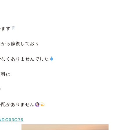
います
ながら修復しており
少なくありませんでした
材料は
で
心配がありません
FADC03C76