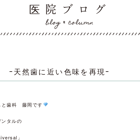
医院ブログ
blog & column
 ｰ天然歯に近い色味を再現ｰ
もと歯科 藤岡です
デンタルの
ersal」